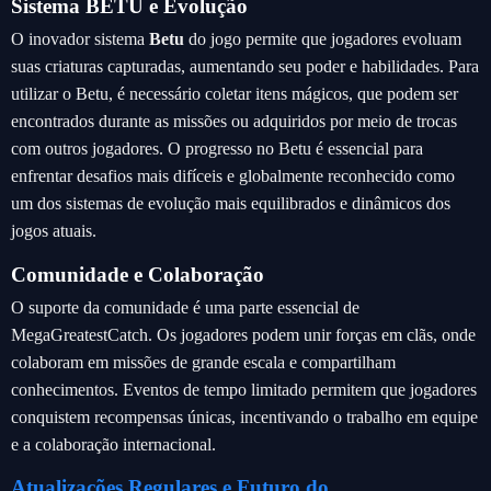
Sistema BETU e Evolução
O inovador sistema
Betu
do jogo permite que jogadores evoluam
suas criaturas capturadas, aumentando seu poder e habilidades. Para
utilizar o Betu, é necessário coletar itens mágicos, que podem ser
encontrados durante as missões ou adquiridos por meio de trocas
com outros jogadores. O progresso no Betu é essencial para
enfrentar desafios mais difíceis e globalmente reconhecido como
um dos sistemas de evolução mais equilibrados e dinâmicos dos
jogos atuais.
Comunidade e Colaboração
O suporte da comunidade é uma parte essencial de
MegaGreatestCatch. Os jogadores podem unir forças em clãs, onde
colaboram em missões de grande escala e compartilham
conhecimentos. Eventos de tempo limitado permitem que jogadores
conquistem recompensas únicas, incentivando o trabalho em equipe
e a colaboração internacional.
Atualizações Regulares e Futuro do