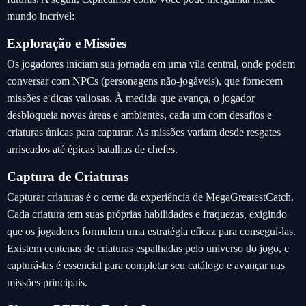
mundo incrível:
Exploração e Missões
Os jogadores iniciam sua jornada em uma vila central, onde podem
conversar com NPCs (personagens não-jogáveis), que fornecem
missões e dicas valiosas. À medida que avança, o jogador
desbloqueia novas áreas e ambientes, cada um com desafios e
criaturas únicas para capturar. As missões variam desde resgates
arriscados até épicas batalhas de chefes.
Captura de Criaturas
Capturar criaturas é o cerne da experiência de MegaGreatestCatch.
Cada criatura tem suas próprias habilidades e fraquezas, exigindo
que os jogadores formulem uma estratégia eficaz para consegui-las.
Existem centenas de criaturas espalhadas pelo universo do jogo, e
capturá-las é essencial para completar seu catálogo e avançar nas
missões principais.