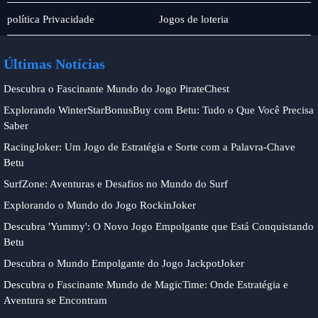
Caça-
Bingo
política Privacidade
Jogos de loteria
níqueis
online
Últimas Notícias
Descubra o Fascinante Mundo do Jogo PirateChest
Explorando WinterStarBonusBuy com Betu: Tudo o Que Você Precisa
Saber
RacingJoker: Um Jogo de Estratégia e Sorte com a Palavra-Chave
Betu
SurfZone: Aventuras e Desafios no Mundo do Surf
Explorando o Mundo do Jogo RockinJoker
Descubra 'Yummy': O Novo Jogo Empolgante que Está Conquistando
Betu
Descubra o Mundo Empolgante do Jogo JackpotJoker
Descubra o Fascinante Mundo de MagicTime: Onde Estratégia e
Aventura se Encontram