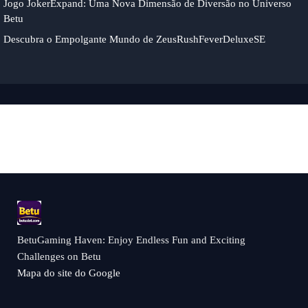
Jogo JokerExpand: Uma Nova Dimensão de Diversão no Universo
Betu
Descubra o Empolgante Mundo de ZeusRushFeverDeluxeSE
BetuGaming Haven: Enjoy Endless Fun and Exciting
Challenges on Betu
Mapa do site do Google