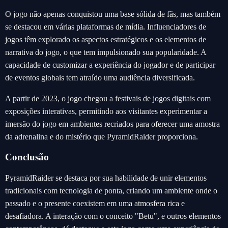
O jogo não apenas conquistou uma base sólida de fãs, mas também
se destacou em várias plataformas de mídia. Influenciadores de
jogos têm explorado os aspectos estratégicos e os elementos de
narrativa do jogo, o que tem impulsionado sua popularidade. A
capacidade de customizar a experiência do jogador e de participar
de eventos globais tem atraído uma audiência diversificada.
A partir de 2023, o jogo chegou a festivais de jogos digitais com
exposições interativas, permitindo aos visitantes experimentar a
imersão do jogo em ambientes recriados para oferecer uma amostra
da adrenalina e do mistério que PyramidRaider proporciona.
Conclusão
PyramidRaider se destaca por sua habilidade de unir elementos
tradicionais com tecnologia de ponta, criando um ambiente onde o
passado e o presente coexistem em uma atmosfera rica e
desafiadora. A interação com o conceito "Betu", e outros elementos