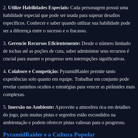
2.
Utilize Habilidades Especiais:
Cada personagem possui uma
habilidade especial que pode ser usada para superar desafios
específicos. Conhecer e saber quando utilizar sua habilidade pode
ser a diferença entre o sucesso e o fracasso.
3.
Gerencie Recursos Eficientemente:
Desde o número limitado
de tochas até as poções de cura, saber administrar seus recursos é
crucial para manter o progresso sem interrupções significativas.
4.
Colabore e Competição:
PyramidRaider permite tanto
experiências solo quanto em equipe. Trabalhar em conjunto pode
revelar caminhos ocultos e estratégias para vencer as pirâmides mais
complexas.
5.
Imersão no Ambiente:
Aproveite a atmosfera rica em detalhes
do jogo, pois muitas pistas e segredos estão escondidos na
ambientação e podem oferecer pistas valiosas para o progresso.
PyramidRaider e a Cultura Popular