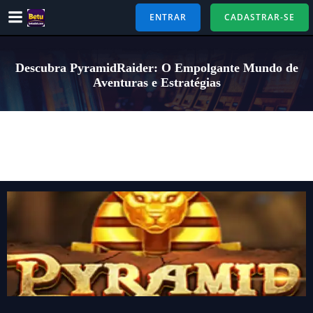
Pular
ENTRAR
CADASTRAR-SE
para
o
conteúdo
Descubra PyramidRaider: O Empolgante Mundo de
Aventuras e Estratégias