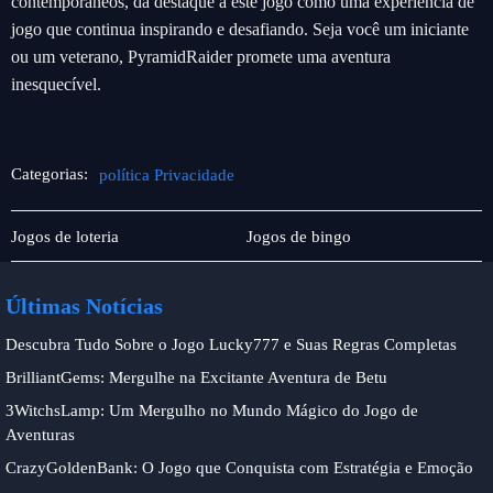
contemporâneos, dá destaque a este jogo como uma experiência de
jogo que continua inspirando e desafiando. Seja você um iniciante
ou um veterano, PyramidRaider promete uma aventura
inesquecível.
Categorias:
política Privacidade
Bingo
política
Jogos de loteria
Jogos de bingo
online
Privacidade
Últimas Notícias
Descubra Tudo Sobre o Jogo Lucky777 e Suas Regras Completas
BrilliantGems: Mergulhe na Excitante Aventura de Betu
3WitchsLamp: Um Mergulho no Mundo Mágico do Jogo de
Aventuras
CrazyGoldenBank: O Jogo que Conquista com Estratégia e Emoção