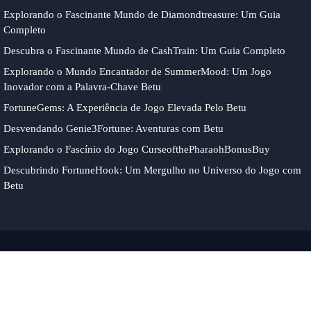
Explorando o Fascinante Mundo de Diamondtreasure: Um Guia
Completo
Descubra o Fascinante Mundo de CashTrain: Um Guia Completo
Explorando o Mundo Encantador de SummerMood: Um Jogo
Inovador com a Palavra-Chave Betu
FortuneGems: A Experiência de Jogo Elevada Pelo Betu
Desvendando Genie3Fortune: Aventuras com Betu
Explorando o Fascínio do Jogo CurseofthePharaohBonusBuy
Descubrindo FortuneHook: Um Mergulho no Universo do Jogo com
Betu