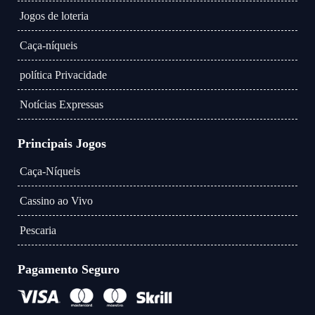
Jogos de loteria
Caça-níqueis
política Privacidade
Notícias Expressas
Principais Jogos
Caça-Níqueis
Cassino ao Vivo
Pescaria
Pagamento Seguro