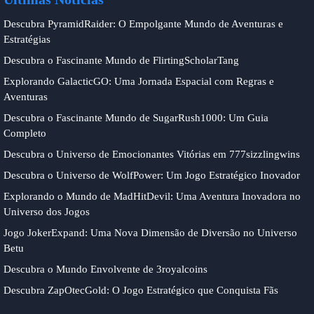
Descubra PyramidRaider: O Empolgante Mundo de Aventuras e
Estratégias
Descubra o Fascinante Mundo de FlirtingScholarTang
Explorando GalacticGO: Uma Jornada Espacial com Regras e
Aventuras
Descubra o Fascinante Mundo de SugarRush1000: Um Guia
Completo
Descubra o Universo de Emocionantes Vitórias em 777sizzlingwins
Descubra o Universo de WolfPower: Um Jogo Estratégico Inovador
Explorando o Mundo de MadHitDevil: Uma Aventura Inovadora no
Universo dos Jogos
Jogo JokerExpand: Uma Nova Dimensão de Diversão no Universo
Betu
Descubra o Mundo Envolvente de 3royalcoins
Descubra ZapOtecGold: O Jogo Estratégico que Conquista Fãs