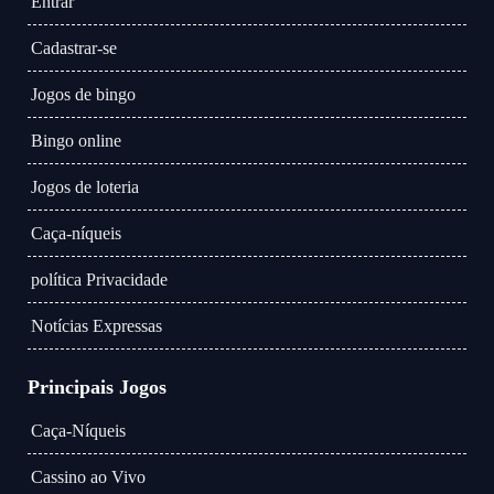
Entrar
Cadastrar-se
Jogos de bingo
Bingo online
Jogos de loteria
Caça-níqueis
política Privacidade
Notícias Expressas
Principais Jogos
Caça-Níqueis
Cassino ao Vivo