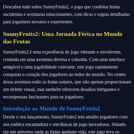
Descubra tudo sobre SunnyFruits2, o jogo que combina frutas
suculentas e aventuras emocionantes, com dicas e regras detalhadas
para jogadores novatos e experientes.
SunnyFruits2: Uma Jornada Férica no Mundo
das Frutas
SunnyFruits2 é uma experiência de jogo vibrante e envolvente,
centrada em uma aventura diversa e colorida. Com uma interface
amigável e uma jogabilidade cativante, este jogo rapidamente
conquista o coração dos jogadores ao redor do mundo. No centro
dessa aventura estão as frutas solares, que não apenas proporcionam
um deleite visual, mas também oferecem desafios intrigantes e
recompensas fascinantes para os jogadores.
Introdução ao Mundo de SunnyFruits2
Desde o seu lançamento, SunnyFruits2 tem atraído jogadores com
sua estética encantadora e mecânicas de jogo inovadoras. Situado
em um universo onde as frutas ganham vida, este jogo leva os