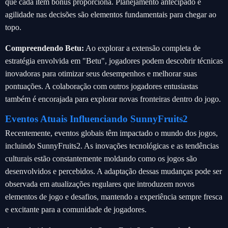
que cada item bônus proporciona. Planejamento antecipado e
agilidade nas decisões são elementos fundamentais para chegar ao
topo.
Compreendendo Betu:
Ao explorar a extensão completa de
estratégia envolvida em "Betu", jogadores podem descobrir técnicas
inovadoras para otimizar seus desempenhos e melhorar suas
pontuações. A colaboração com outros jogadores entusiastas
também é encorajada para explorar novas fronteiras dentro do jogo.
Eventos Atuais Influenciando SunnyFruits2
Recentemente, eventos globais têm impactado o mundo dos jogos,
incluindo SunnyFruits2. As inovações tecnológicas e as tendências
culturais estão constantemente moldando como os jogos são
desenvolvidos e percebidos. A adaptação dessas mudanças pode ser
observada em atualizações regulares que introduzem novos
elementos de jogo e desafios, mantendo a experiência sempre fresca
e excitante para a comunidade de jogadores.