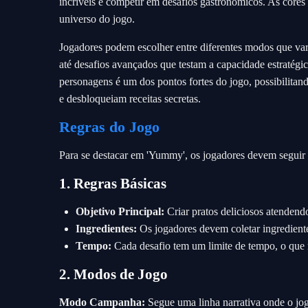
incríveis e competir em desafios gastronômicos. As cores
universo do jogo.
Jogadores podem escolher entre diferentes modos que var
até desafios avançados que testam a capacidade estratégic
personagens é um dos pontos fortes do jogo, possibilitan
e desbloqueiam receitas secretas.
Regras do Jogo
Para se destacar em 'Yummy', os jogadores devem seguir a
1. Regras Básicas
Objetivo Principal:
Criar pratos deliciosos atendendo
Ingredientes:
Os jogadores devem coletar ingredientes
Tempo:
Cada desafio tem um limite de tempo, o que re
2. Modos de Jogo
Modo Campanha:
Segue uma linha narrativa onde o jo