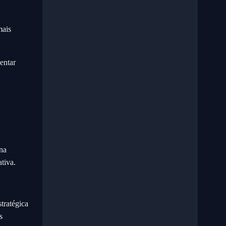
mais
entar
na
tiva.
tratégica
s