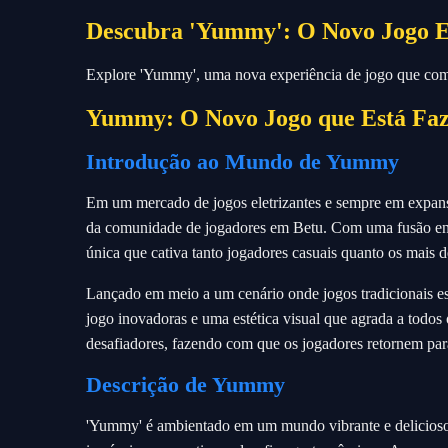
Descubra 'Yummy': O Novo Jogo E
Explore 'Yummy', uma nova experiência de jogo que combi
Yummy: O Novo Jogo que Está Faz
Introdução ao Mundo de Yummy
Em um mercado de jogos eletrizantes e sempre em expans
da comunidade de jogadores em Betu. Com uma fusão envol
única que cativa tanto jogadores casuais quanto os mais 
Lançado em meio a um cenário onde jogos tradicionais e
jogo inovadoras e uma estética visual que agrada a todos
desafiadores, fazendo com que os jogadores retornem para
Descrição de Yummy
'Yummy' é ambientado em um mundo vibrante e delicioso o