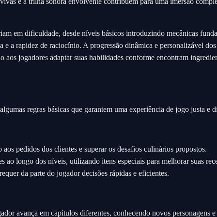
 vivas e a trilha sonora envolvente contribuem para uma imersão compl
iam em dificuldade, desde níveis básicos introduzindo mecânicas fund
a e a rapidez de raciocínio. A progressão dinâmica e personalizável dos
do aos jogadores adaptar suas habilidades conforme encontram ingredien
lgumas regras básicas que garantem uma experiência de jogo justa e di
 aos pedidos dos clientes e superar os desafios culinários propostos.
 ao longo dos níveis, utilizando itens especiais para melhorar suas rece
quer da parte do jogador decisões rápidas e eficientes.
gador avança em capítulos diferentes, conhecendo novos personagens e