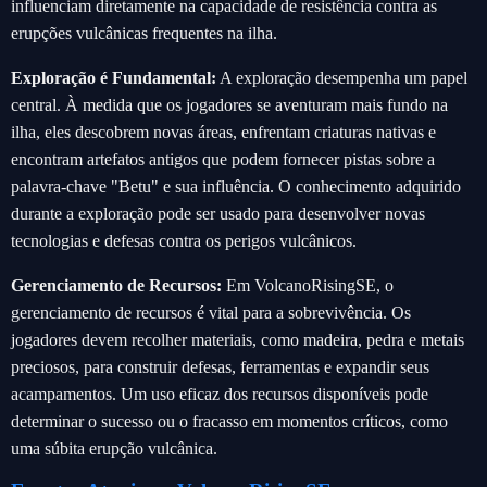
influenciam diretamente na capacidade de resistência contra as
erupções vulcânicas frequentes na ilha.
Exploração é Fundamental:
A exploração desempenha um papel
central. À medida que os jogadores se aventuram mais fundo na
ilha, eles descobrem novas áreas, enfrentam criaturas nativas e
encontram artefatos antigos que podem fornecer pistas sobre a
palavra-chave "Betu" e sua influência. O conhecimento adquirido
durante a exploração pode ser usado para desenvolver novas
tecnologias e defesas contra os perigos vulcânicos.
Gerenciamento de Recursos:
Em VolcanoRisingSE, o
gerenciamento de recursos é vital para a sobrevivência. Os
jogadores devem recolher materiais, como madeira, pedra e metais
preciosos, para construir defesas, ferramentas e expandir seus
acampamentos. Um uso eficaz dos recursos disponíveis pode
determinar o sucesso ou o fracasso em momentos críticos, como
uma súbita erupção vulcânica.