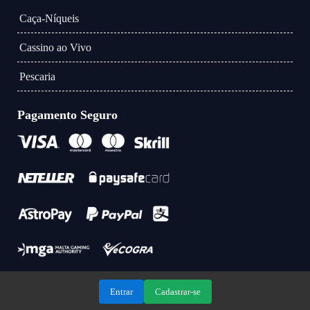
Caça-Níqueis
Cassino ao Vivo
Pescaria
Pagamento Seguro
Entrar
Cadastrar-se