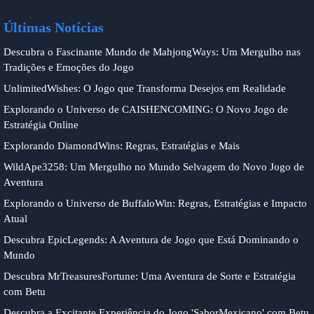
loteria
bingo
Últimas Notícias
Descubra o Fascinante Mundo de MahjongWays: Um Mergulho nas
Tradições e Emoções do Jogo
UnlimitedWishes: O Jogo que Transforma Desejos em Realidade
Explorando o Universo de CAISHENCOMING: O Novo Jogo de
Estratégia Online
Explorando DiamondWins: Regras, Estratégias e Mais
WildApe3258: Um Mergulho no Mundo Selvagem do Novo Jogo de
Aventura
Explorando o Universo de BuffaloWin: Regras, Estratégias e Impacto
Atual
Descubra EpicLegends: A Aventura de Jogo que Está Dominando o
Mundo
Descubra MrTreasuresFortune: Uma Aventura de Sorte e Estratégia
com Betu
Descubra a Excitante Experiência do Jogo 'SaborMexicano' com Betu